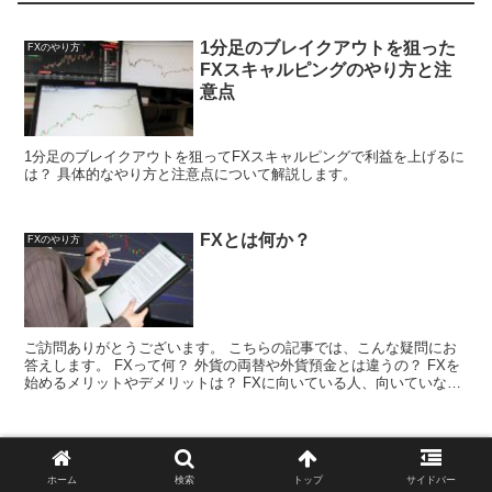
1分足のブレイクアウトを狙った
FXのやり方
FXスキャルピングのやり方と注
意点
1分足のブレイクアウトを狙ってFXスキャルピングで利益を上げるに
は？ 具体的なやり方と注意点について解説します。
FXとは何か？
FXのやり方
ご訪問ありがとうございます。 こちらの記事では、こんな疑問にお
答えします。 FXって何？ 外貨の両替や外貨預金とは違うの？ FXを
始めるメリットやデメリットは？ FXに向いている人、向いていない
人の特徴は？ 先に結論から申し上げます。 ...
TitanFX（タイタンFX）口座開設
FXのやり方
方法について解説！
ホーム
検索
トップ
サイドバー