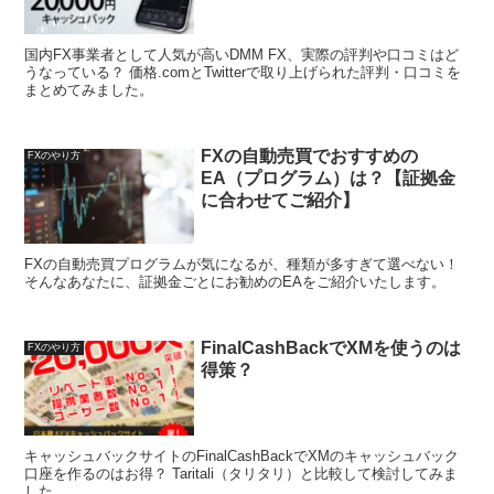
国内FX事業者として人気が高いDMM FX、実際の評判や口コミはど
うなっている？ 価格.comとTwitterで取り上げられた評判・口コミを
まとめてみました。
FXの自動売買でおすすめの
FXのやり方
EA（プログラム）は？【証拠金
に合わせてご紹介】
FXの自動売買プログラムが気になるが、種類が多すぎて選べない！
そんなあなたに、証拠金ごとにお勧めのEAをご紹介いたします。
FinalCashBackでXMを使うのは
FXのやり方
得策？
キャッシュバックサイトのFinalCashBackでXMのキャッシュバック
口座を作るのはお得？ Taritali（タリタリ）と比較して検討してみま
した。