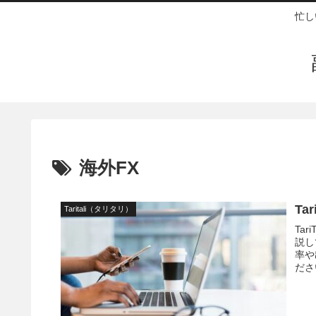
忙し
海外FX
T
Taritali（タリタリ）
Ta
説し
率や
ださ