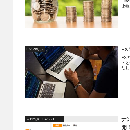
Fi
比較
F
FXのやり方
FX
トと
たし
ナ
自動売買・EAのレビュー
開