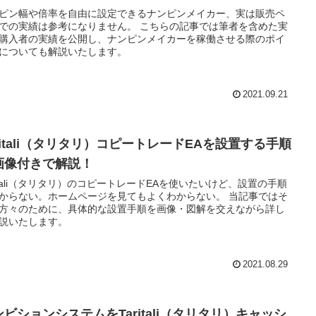
ピン幅や倍率を自由に設定できるナンピンメイカー、実は販売ペ
での実績は参考になりません。 こちらの記事では筆者を含めた実
購入者の実績を公開し、ナンピンメイカーを稼働させる際のポイ
についても解説いたします。
2021.09.21
ritali（タリタリ）コピートレードEAを設置する手順
画像付きで解説！
ritali（タリタリ）のコピートレードEAを使いたいけど、設置の手順
からない。ホームページを見てもよくわからない。 当記事ではそ
方々のために、具体的な設置手順を画像・図解を交えながら詳し
説いたします。
2021.08.29
ンビションシステムをTaritali（タリタリ）キャッシ