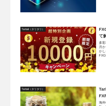
F
Taritali（タリタリ）
て
多彩
月か
かし
FX
ます
Ta
Taritali（タリタリ）
FX
海外