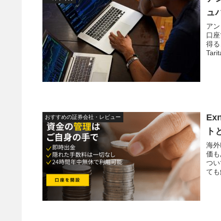
ュ
アン
口座
得る
Ta
説い
E
おすすめの証券会社・レビュー
ト
海外
価も
つい
ても