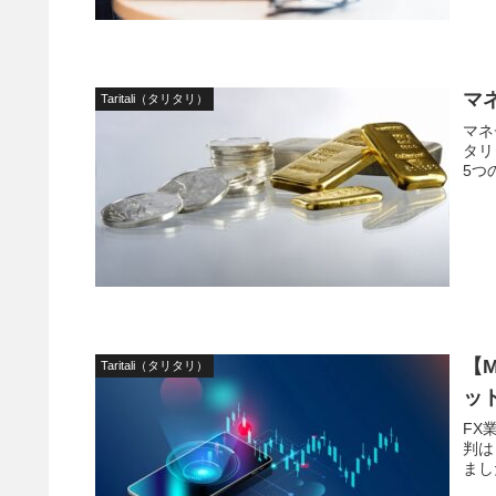
マ
Taritali（タリタリ）
マネ
タリ
5つ
【
Taritali（タリタリ）
ッ
FX
判は
まし