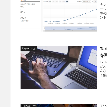
ナン
ージ
際の
ント
Ta
FXのやり方
を
Ta
がわ
んな
く解
ア
FXのやり方